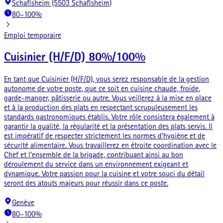
Schafisheim (5503 Schafisheim)
80–100%
Emploi temporaire
Cuisinier (H/F/D) 80%/100%
En tant que Cuisinier (H/F/D), vous serez responsable de la gestion
autonome de votre poste, que ce soit en cuisine chaude, froide,
garde-manger, pâtisserie ou autre. Vous veillerez à la mise en place
et à la production des plats en respectant scrupuleusement les
standards gastronomiques établis. Votre rôle consistera également à
garantir la qualité, la régularité et la présentation des plats servis. Il
est impératif de respecter strictement les normes d’hygiène et de
sécurité alimentaire. Vous travaillerez en étroite coordination avec le
Chef et l'ensemble de la brigade, contribuant ainsi au bon
déroulement du service dans un environnement exigeant et
dynamique. Votre passion pour la cuisine et votre souci du détail
seront des atouts majeurs pour réussir dans ce poste.
Genève
80–100%