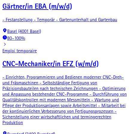
Gärtner/in EBA (m/w/d)
- Festanstellung - Temporär - Gartenunterhalt und Gartenbau
Basel (4001 Basel)
80–100%
Emploi temporaire
CNC-Mechaniker/in EFZ (w/m/d)
- Einrichten, Programmieren und Bedienen moderner CNC-Dreh-
und Fräsmaschinen - Selbstständige Fertigung von
Präzisionsbauteilen nach technischen Zeichnungen - Optimierung
und Anpassung bestehender CNC-Programme - Durchführung von
Qualitätskontrollen mit modernen Messmitteln - Wartung und
Pflege der Produktionsanlagen sowie Arbeitsmittel - Mitarbeit bei
der kontinuierlichen Verbesserung von Fertigungsprozessen -
Sicherstellung einer wirtschaftlichen und termingerechten
Produktion