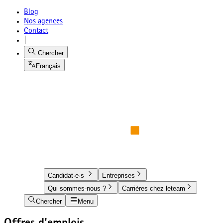
Blog
Nos agences
Contact
|
Chercher
Français
Candidat·e·s
Entreprises
Qui sommes-nous ?
Carrières chez leteam
Chercher
Menu