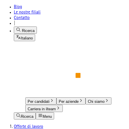
Blog
Le nostre filiali
Contatto
|
Ricerca
Italiano
Per candidati
Per aziende
Chi siamo
Carriera in ilteam
Ricerca
Menu
Offerte di lavoro