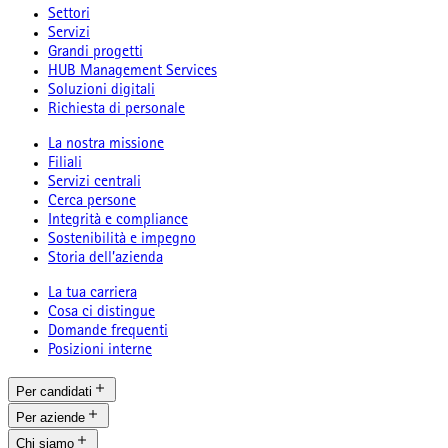
Settori
Servizi
Grandi progetti
HUB Management Services
Soluzioni digitali
Richiesta di personale
La nostra missione
Filiali
Servizi centrali
Cerca persone
Integrità e compliance
Sostenibilità e impegno
Storia dell’azienda
La tua carriera
Cosa ci distingue
Domande frequenti
Posizioni interne
Per candidati
Per aziende
Chi siamo