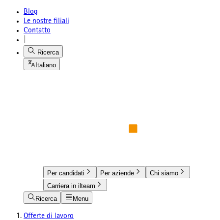
Blog
Le nostre filiali
Contatto
|
Ricerca
Italiano
Per candidati
Per aziende
Chi siamo
Carriera in ilteam
Ricerca
Menu
Offerte di lavoro