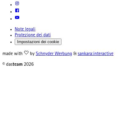
Note legali
Protezione dei dati
Impostazioni dei cookie
made with
by
Schnyder Werbung
&
sankara:interactive
© das
team
2026