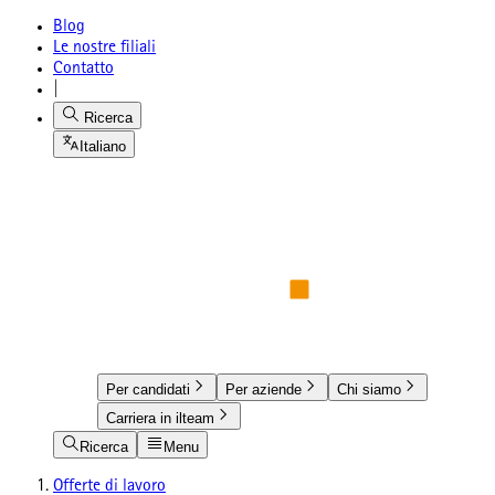
Blog
Le nostre filiali
Contatto
|
Ricerca
Italiano
Per candidati
Per aziende
Chi siamo
Carriera in ilteam
Ricerca
Menu
Offerte di lavoro