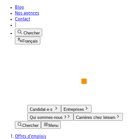
Blog
Nos agences
Contact
|
Chercher
Français
Candidat·e·s
Entreprises
Qui sommes-nous ?
Carrières chez leteam
Chercher
Menu
Offres d'emplois