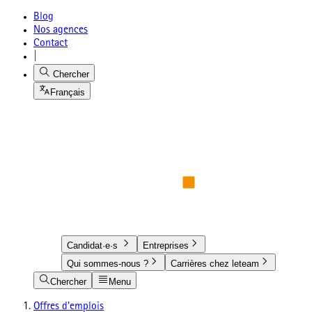
Blog
Nos agences
Contact
|
Chercher
Français
Candidat·e·s
Entreprises
Qui sommes-nous ?
Carrières chez leteam
Chercher
Menu
Offres d'emplois