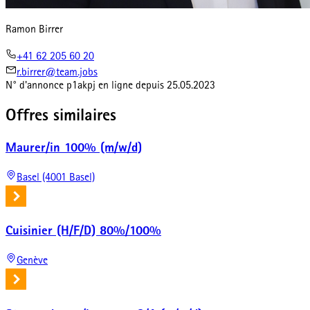
Ramon Birrer
+41 62 205 60 20
r.birrer@team.jobs
N° d'annonce
p1akpj
en ligne depuis
25.05.2023
Offres similaires
Maurer/in 100% (m/w/d)
Basel (4001 Basel)
Cuisinier (H/F/D) 80%/100%
Genève