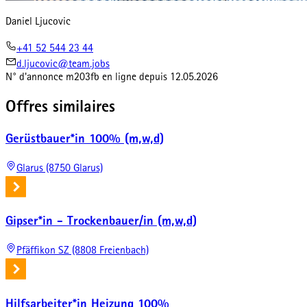
Daniel Ljucovic
+41 52 544 23 44
d.ljucovic@team.jobs
N° d'annonce
m203fb
en ligne depuis
12.05.2026
Offres similaires
Gerüstbauer*in 100% (m,w,d)
Glarus (8750 Glarus)
Gipser*in - Trockenbauer/in (m,w,d)
Pfäffikon SZ (8808 Freienbach)
Hilfsarbeiter*in Heizung 100%