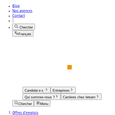
Blog
Nos agences
Contact
|
Chercher
Français
Candidat·e·s
Entreprises
Qui sommes-nous ?
Carrières chez leteam
Chercher
Menu
Offres d'emplois