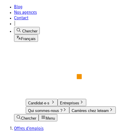
Blog
Nos agences
Contact
|
Chercher
Français
Candidat·e·s
Entreprises
Qui sommes-nous ?
Carrières chez leteam
Chercher
Menu
Offres d'emplois