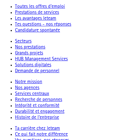
Toutes les offres d'emploi
Prestations de services
Les avantages leteam
Tes questions - nos réponses
Candidature spontanée
Secteurs
Nos prestations
Grands projets
HUB Management Services
Solutions digitales
Demande de personnel
Notre mission
Nos agences
Services centraux
Recherche de personnes
Intégrité et conformité
Durabilité et engagement
Histoire de l’entreprise
Ta carrière chez leteam
Ce qui fait notre différence