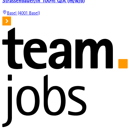
Strassenbauer/in 100% Q/A (m/w/d)
Basel (4001 Basel)