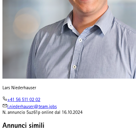
Lars Niederhauser
+41 56 511 02 02
l.niederhauser@team.jobs
N. annuncio
5uz61p
online dal
16.10.2024
Annunci simili