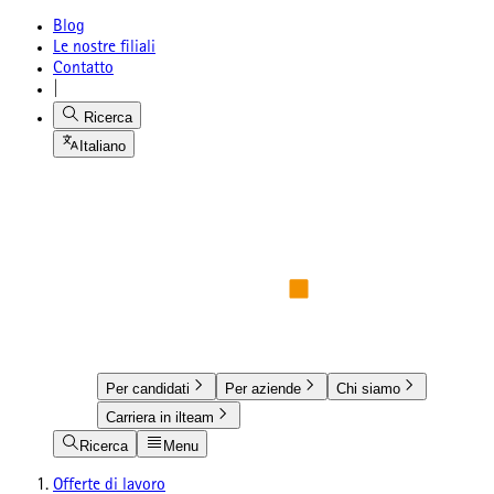
Blog
Le nostre filiali
Contatto
|
Ricerca
Italiano
Per candidati
Per aziende
Chi siamo
Carriera in ilteam
Ricerca
Menu
Offerte di lavoro