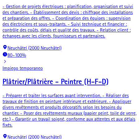
- Gestion de projets électriques : planification, organisation et suivi
des chantiers. - Établissement des devis : chiffrage des installations
et préparation des offres. - Coordination des équipes : supervision
des électriciens et sous-traitants. - Suivi technique et financier :
contrôle des coûts, délais et qualité des travaux. - Relation client :
échanges avec les clients, fournisseurs et partenaires.
Neuchâtel (2000 Neuchâtel)
80–100%
Impiego temporaneo
Plâtrier/Plâtrière - Peintre (H-F-D)
- Préparer et traiter les surfaces avant intervention. - Réaliser des
travaux de finition en peinture intérieure et extérieure. - Appliquer
divers revêtements et produits décoratifs selon les besoins du
chantier. - Poser des revêtements muraux (papier peint, toile de verre,
etc.) - Garantir un travail soigné, conforme aux attentes et aux délais
fixés.
Neuchâtel (2000 Neuchâtel)