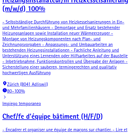
Heizungsinstallateur/in Heizkesselsanierung
(m/w/d) 100%
- Selbstständige Durchführung von Heizkesselsanierungen in Ein-
und Mehrfamilienhäusern - Demontage und Ersatz bestehender
Heizungsanlagen sowie Installation neuer Wärmeerzeuger -
Montage von Heizungskomponenten nach Plan- und
Zeichnungsvorgaben - Anpassungs- und Umbauarbeiten an
bestehenden Heizungsinstallationen - Fachliche Anleitung und
Unterstützung eines Lernenden oder Hilfsarbeiters auf der Baustelle
- Inbetriebnahme, Funktionskontrollen und Übergabe der Anlagen -
Sicherstellung einer sauberen, termingerechten und qualitativ
hochwertigen Ausführung
Zürich (8041 Adliswil)
80–100%
Impiego temporaneo
Chef/fe d’équipe bâtiment (H/F/D)
- Encadrer et organiser une équipe de maçons sur chantier. - Lire et