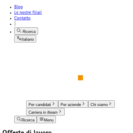
Blog
Le nostre filiali
Contatto
|
Ricerca
Italiano
Per candidati
Per aziende
Chi siamo
Carriera in ilteam
Ricerca
Menu