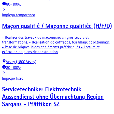
80–100%
Impiego temporaneo
Maçon qualifié / Maçonne qualifiée (H/F/D)
- Réaliser des travaux de maçonnerie en gros œuvre et
transformations. - Réalisation de coffrages, ferraillage et bétonnage
- Pose de briques, blocs et éléments préfabriqués - Lecture et
exécution de plans de construction
Vevey (1800 Vevey)
80–100%
Impiego fisso
Servicetechniker Elektrotechnik
Aussendienst ohne Übernachtung Region
Sargans - Pfäffikon SZ