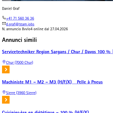
Daniel Graf
+41 71 560 36 36
d.graf@team.jobs
N. annuncio
8vvlo4
online dal
27.04.2026
Annunci simili
Servicetechniker Region Sargans / Chur / Davos 100 % 
Chur (7000 Chur)
Machiniste M1 – M2 – M3 (H/F/X) _ Pelle à Pneus
Sierre (3960 Sierre)
Cuisinier·ère en diététique – 100 % (H/F/X)