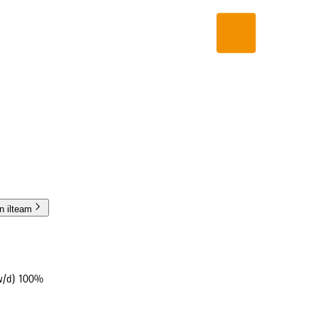
in ilteam
/w/d) 100%