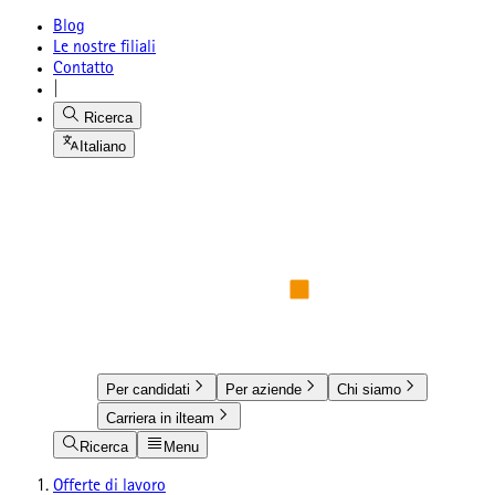
Blog
Le nostre filiali
Contatto
|
Ricerca
Italiano
Per candidati
Per aziende
Chi siamo
Carriera in ilteam
Ricerca
Menu
Offerte di lavoro