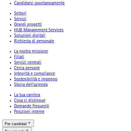
Candidarsi spontaneamente
Settori
Servizi
Grandi progetti
HUB Management Services
Soluzioni digitali
Richiesta di personale
La nostra missione
Filiali
Servizi centrali
Cerca persone
Integrità e compliance
Sostenibilità e impegno
Storia dell’azienda
La tua carriera
Cosa ci distingue
Domande frequenti
Posizioni interne
Per candidati