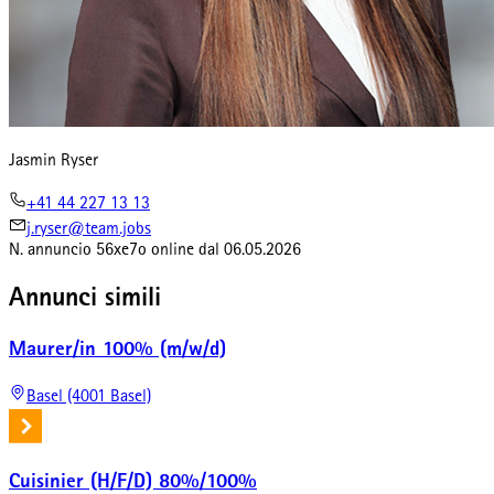
Jasmin Ryser
+41 44 227 13 13
j.ryser@team.jobs
N. annuncio
56xe7o
online dal
06.05.2026
Annunci simili
Maurer/in 100% (m/w/d)
Basel (4001 Basel)
Cuisinier (H/F/D) 80%/100%