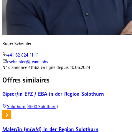
Roger Scheibler
+41 62 824 11 11
r.scheibler@team.jobs
N° d'annonce
4tti63
en ligne depuis
10.06.2024
Offres similaires
Gipser/in EFZ / EBA in der Region Solothurn
Solothurn (4500 Solothurn)
Maler/in (m/w/d) in der Region Solothurn