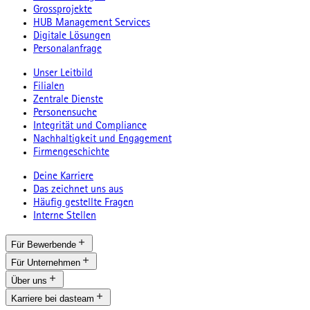
Grossprojekte
HUB Management Services
Digitale Lösungen
Personalanfrage
Unser Leitbild
Filialen
Zentrale Dienste
Personensuche
Integrität und Compliance
Nachhaltigkeit und Engagement
Firmengeschichte
Deine Karriere
Das zeichnet uns aus
Häufig gestellte Fragen
Interne Stellen
Für Bewerbende
Für Unternehmen
Über uns
Karriere bei dasteam