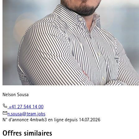
Nelson Sousa
+41 27 544 14 00
n.sousa@team.jobs
N° d'annonce
4mbwb3
en ligne depuis
14.07.2026
Offres similaires