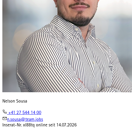
Nelson Sousa
+41 27 544 14 00
n.sousa@team.jobs
Inserat-Nr.
xl88tq
online seit
14.07.2026