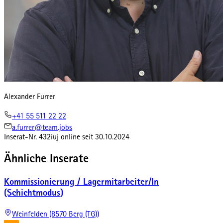
Alexander Furrer
+41 55 511 22 22
a.furrer@team.jobs
Inserat-Nr.
432iuj
online seit
30.10.2024
Ähnliche Inserate
Kommissionierung / Lagermitarbeiter/In
(Schichtmodus)
Weinfelden (8570 Berg (TG))