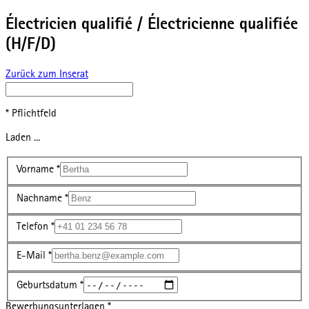
Électricien qualifié / Électricienne qualifiée
(H/F/D)
Zurück zum Inserat
* Pflichtfeld
Laden ...
Vorname
*
Nachname
*
Telefon
*
E-Mail
*
Geburtsdatum
*
Bewerbungsunterlagen
*