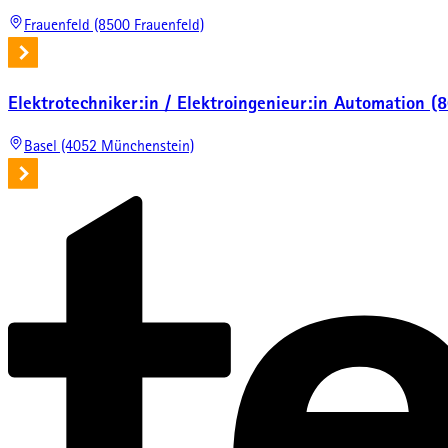
Frauenfeld (8500 Frauenfeld)
Elektrotechniker:in / Elektroingenieur:in Automation (8
Basel (4052 Münchenstein)