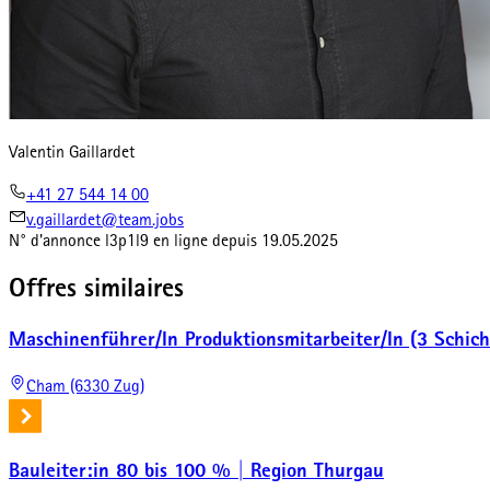
Valentin Gaillardet
+41 27 544 14 00
v.gaillardet@team.jobs
N° d'annonce
l3p1l9
en ligne depuis
19.05.2025
Offres similaires
Maschinenführer/In Produktionsmitarbeiter/In (3 Schic
Cham (6330 Zug)
Bauleiter:in 80 bis 100 % | Region Thurgau