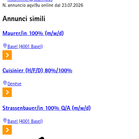
n.stemmler@team.jobs
N. annuncio
aqvi9u
online dal
23.07.2026
Annunci simili
Maurer/in 100% (m/w/d)
Basel (4001 Basel)
Cuisinier (H/F/D) 80%/100%
Genève
Strassenbauer/in 100% Q/A (m/w/d)
Basel (4001 Basel)